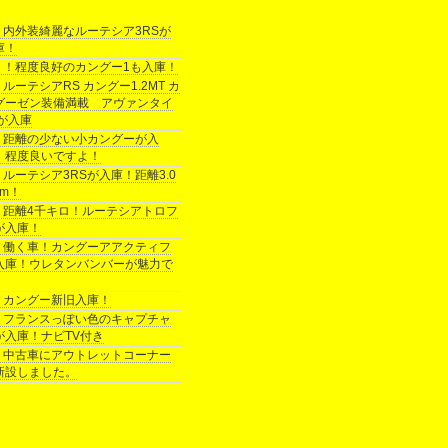
内外装綺麗なルーテシア3RSが
庫！
！程度良好のカングー1も入庫！
ルーテシアRS カングー1.2MT カ
グーゼン装備満載 アヴァンタイ
 が入庫
距離の少ない小カングーが入
！程度良いですよ！
ルーテシア3RSが入庫！距離3.0
km！
距離4千キロ！ルーテシアトロフ
が入庫！
働く車！カングーアアクティフ
入庫！ウレタンバンバーが魅力で
カングー新旧入庫！
フランスっぽい色のキャプチャ
が入庫！ナビTV付き
中古車にアウトレットコーナー
新設しました。