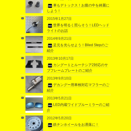
車もデトックス！お腹の中を綺麗に
しよう！
2015年1月27日
世界を明るく照らそう！LEDヘッド
ライトのお話
2014年9月21日
足元を光らせよう！Blled Stepのご
紹介
2013年10月17日
カングー１とルーテシア2対応のサ
ブフレームプレートのご紹介
2013年9月10日
デカングー用車検対応マフラーのご
紹介
2013年5月21日
LED内蔵ワイドブルーミラーのご紹
介
2012年5月20日
鉄チンホイールをお洒落に！