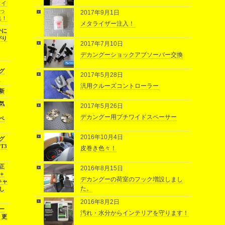
ェイ
伝っ
2017年9月1日
集！
メタライザー注入！
かに
がり
2017年7月10日
デカングーショックアブソーバー交換
グ
2017年5月28日
。
汎用クルーズコントローラー
更新
気
2017年5月26日
デカングー用プチワイドスペーサー
ペ
2016年10月4日
グ
T3
皮巻き色々！
正
2016年8月15日
＋
デカングーの荷室のフック増設しまし
キャ
た。
し
2016年8月2日
ー
汚れ・水分からインテリアを守ります！
）更