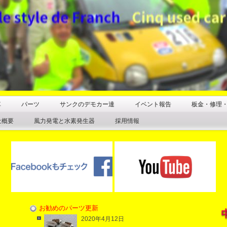
車
パーツ
サンクのデモカー達
イベント報告
板金・修理
社概要
風力発電と水素発生器
採用情報
お勧めのパーツ更新
2020年4月12日