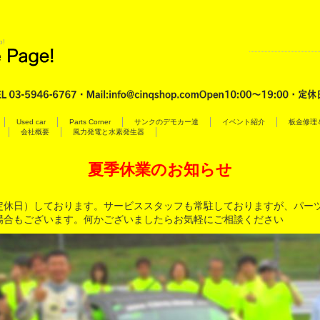
p!
Used car
Parts Corner
サンクのデモカー達
イベント紹介
板金修理
会社概要
風力発電と水素発生器
夏季休業のお知らせ
定休日）しております。サービススタッフも常駐しておりますが、パー
場合もございます。何かございましたらお気軽にご相談ください