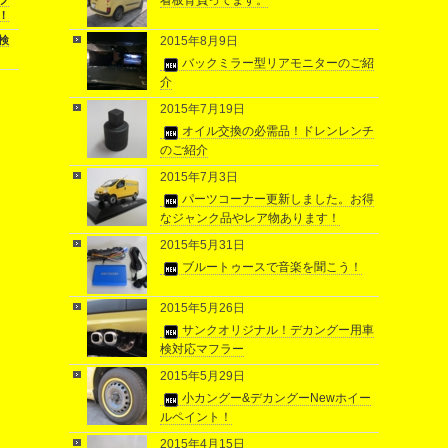
看板背負ってます。
フ
！
検
2015年8月9日
バックミラー型リアモニターのご紹
介
2015年7月19日
オイル交換の必需品！ドレンレンチ
のご紹介
2015年7月3日
パーツコーナー更新しました。お得
なジャンク品やレア物あります！
2015年5月31日
ブルートゥースで音楽を聞こう！
2015年5月26日
サンクオリジナル！デカングー用車
検対応マフラー
2015年5月29日
小カングー&デカングーNewホイー
ルペイント！
2015年4月15日