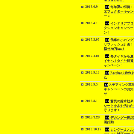
2018.6.9
毎年夏の恒例！
エフェクターキャン
ーン
2018.4.1
インテリアプロ
クションキャンペー
ン！
2017.5.05
代車の小カング
リフレッシュ計画！
指せ20万km！
2017.3.01
冬タイヤから夏
イヤへ！タイヤ組替
ャンペーン！
2016.9.18
Facebook始め
た
2016.9.5
ステアイング革
キャンペーンのお知
せ
2016.8.1
驚異の撥水効果
シートを水や汚れか
守ります！
2015.3.28
デカングー復活
画始動
2013.10.17
カングー１とル