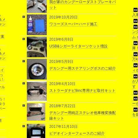
我が家のカングーローダストブレーキパ
ット
入
ろ
2019年10月20日
＆メ
ワコーズスーパーハード施工
ャン
ン
ご案
ム
2019年6月8日
USB&シガーライターソケット増設
庫
ろ
＆メ
ャン
万
2019年5月9日
デカングー用ステアリングボスのご紹介
ェイ
ィ
伝っ
集！
が
2019年4月10日
す
ール
ストラーダナビ9inc専用ナビ取付キット
う！
ー
タラ
2018年7月22日
ペー
デカングー用純正ステレオ他車種変換配
を
線キット
開
2017年11月10日
ビデオインターフェースのご紹介