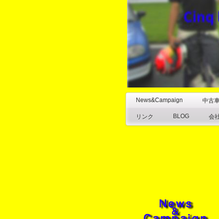
News&Campaign
中古
BLOG
リンク
会