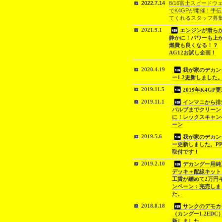
2022.7.14
8/16富士スピードウ
でK4GPが開催！手
てくれるスタッフ募
2021.9.1
エンジンが滑ら
静かに！パワーも上
燃費も良くなる！？
AG12お試し企画！
2020.4.19
我が家のデカン
ー1.2更新しました
2019.11.5
2019年K4GP
2019.11.1
インマニから排
バルブまでクリーン
に！レックスキャン
ーン
2019.5.6
我が家のデカン
ー更新しました。PP
取付です！
2019.2.10
デカングー用純
デッキ＋配線キット
工賃が纏めて2万円
ンペーン：完売しま
た。
2018.8.18
サンクのデモカ
（カングー1.2EDC
新しました。