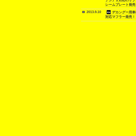
テシア２対応のサブ
レームプレート発売
2013.9.10
デカングー用車
対応マフラー発売！