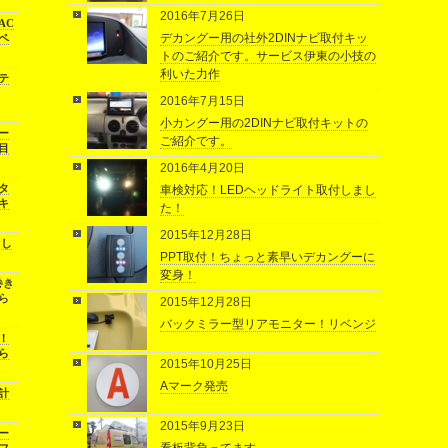
2016年7月26日
AC
デカングー用の社外2DINナビ取付キッ
ペ
トのご紹介です。サービス伊東の小技の
利いた力作
テ
2016年7月15日
小カングー用の2DINナビ取付キットの
ー
ご紹介です。
目
2016年4月20日
タ
車検対応！LEDヘッドライト取付しまし
キ
た！
2015年12月28日
まし
PPT取付！ちょっと素早いデカングーに
変身！
巻き
ら
2015年12月28日
バックミラー型リアモニター！リベンジ
！
ら
2015年10月25日
Aマーク発売
計
2015年9月23日
ー