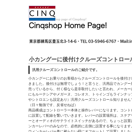
top page of Cinqshop!
小カングーに後付けクルーズコントロー
汎用クルーズコントロールのご紹介です。
小カングーにお乗りのお客様からクルーズコントロールを後付け
きました。後付けは無理でしょう！と言うと、汎用品でカングー
売っているから、付く様なら是非取付したいと言われ、メーカー
にもルーテシアやメガーヌ、コレオス、トゥインゴもラインナッ
やシトロエンも設定あり）汎用クルーズコントロール知りません
（日々勉強です、反省せねば）
商品構成はコントローラー本体と操作レバーになります。コント
に設置して配線を繋いでいきます。レバーの設置場所は、ステア
ーとオーディオのサテライトスイッチがあるので、ちょっと設置
ンカーレバーのみなので、必然的に左側に設置する事になります
ウィンカーレバー奥に被らない様にオフセットして設置しました