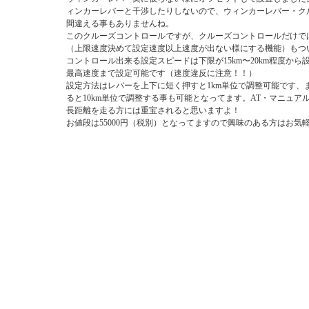
ィンカーレバーと干渉したりしないので、ウィンカーレバー・ク
間違える事もありませんね。
このクルーズコントロールですが、クルーズコントロールだけで
（上限速度決めて設定速度以上速度が出ない様にする機能）もつ
コントロール出来る設定スピードは下限が15km〜20km程度か
最高速度まで設定可能です（速度違反に注意！！）
設定方法はレバーを上下に短く押すと1km単位で調整可能です、
ると10km単位で調整する事も可能となってます。AT・マニュア
長距離を走る方には重宝されると思いますよ！
お値段は55000円（税別）となってますので興味のある方はお気