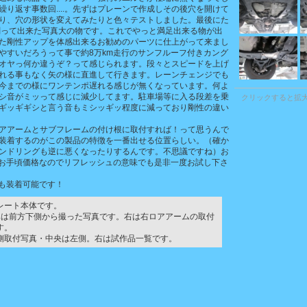
り返す事数回....。先ずはプレーンで作成しその後穴を開けて
り、穴の形状を変えてみたりと色々テストしました。最後にた
削って出来た写真大の物です。これでやっと満足出来る物が出
た剛性アップを体感出来るお勧めのパーツに仕上がって来まし
やすいだろうって事で約8万km走行のサンフルーフ付きカング
オヤっ何か違うぞ？って感じられます。段々とスピードを上げ
れる事もなく矢の様に直進して行きます。レーンチェンジでも
今までの様にワンテンポ遅れる感じが無くなっています。何よ
シ音がミッって感じに減少してます。駐車場等に入る段差を乗
クリックすると拡
ギッギギシと言う音もミシッギッ程度に減っており剛性の違い
アアームとサブフレームの付け根に取付すれば！って思うんで
装着するのがこの製品の特徴を一番出せる位置らしい。（確か
ンドリングも逆に悪くなったりするんです。不思議ですね）お
円とお手頃価格なのでリフレッシュの意味でも是非一度お試し下さ
にも装着可能です！
レート本体です。
真は前方下側から撮った写真です。右は右ロアアームの取付
す。
側取付写真・中央は左側。右は試作品一覧です。