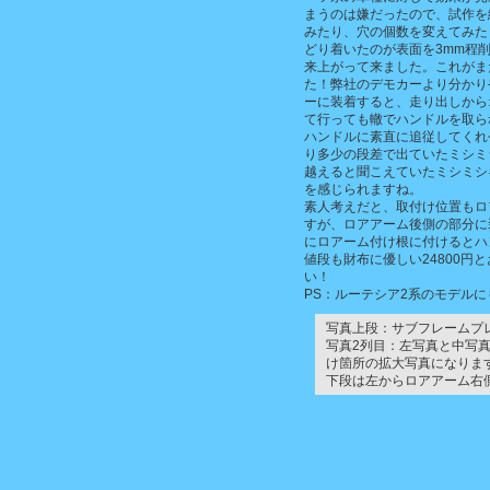
まうのは嫌だったので、試作を繰
みたり、穴の個数を変えてみた
どり着いたのが表面を3mm程
来上がって来ました。これがま
た！弊社のデモカーより分かり
ーに装着すると、走り出しから
て行っても轍でハンドルを取ら
ハンドルに素直に追従してくれ
り多少の段差で出ていたミシミ
越えると聞こえていたミシミシ
を感じられますね。
素人考えだと、取付け位置もロ
すが、ロアアーム後側の部分に
にロアーム付け根に付けるとハ
値段も財布に優しい24800
い！
PS：ルーテシア2系のモデル
写真上段：サブフレームプ
写真2列目：左写真と中写
け箇所の拡大写真になりま
下段は左からロアアーム右