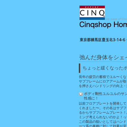
top page of Cin
弛んだ身体をシェ
ちょっと緩くなった
長年の疲労の蓄積でユル〜くな
サブフレームにロアアームが取
を押さえハンドリングの向上・
ボディ剛性ユルユルのサ
性感に！
以前フロアプレートを開発して
くれました〜。その名はサブフ
るからサブフレームプレート！
ミング考えられないのかよ！っ
この製品の狙いとしてはハンド
ーツ系の車種に対して効果が見