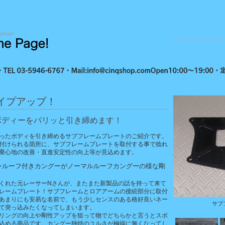
qshop!
イプアップ！
ボディーをパリッと引き締めます！
ったボディを引き締めるサブフレームプレートのご紹介です。
付けられる箇所に、サブフレームプレートを取付する事で捻れ
乗心地の改善・直進安定性の向上等が見込めます。
ンルーフ付きカングーがノーマルルーフカングーの様な剛
くれた元レーサーNさんが、またまた新製品の話を持って来て
レームプレート！サブフレームとロアアームの接続部分に取付
あまりにも安易な名前で、もう少しセンスのある格好良いネー
サブ
て突っ込みたくなってしまいます。
リングの向上や剛性アップを狙って物でどちらかと言うとスポ
込める商品です。カングー独特のユルさが極端に無くなってし