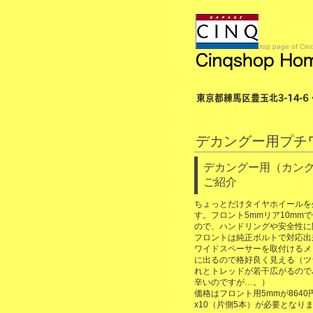
top page of Cin
デカングー用プチ
デカングー用（カング
ご紹介
ちょっとだけタイヤホイールを
す。フロント5mmリア10mm
ので、ハンドリングや安全性に
フロントは純正ボルトで対応出
ワイドスペーサーを取付けるメ
に出るので格好良く見える（ツ
れとトレッドが若干広がるので
辛いのですが…。）
価格はフロント用5mmが8640
x10（片側5本）が必要となり