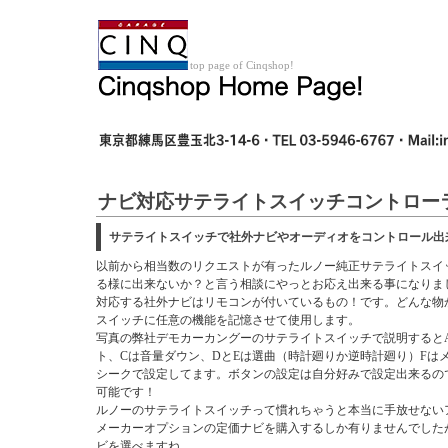
top page of Cinqshop!
ナビ対応サテライトスイッチコントロー
サテライトスイッチで社外ナビやオーディオをコントロール出
以前から相当数のリクエストが有ったルノー純正サテライトスイ
る様に出来ないか？と言う相談にやっとお応え出来る事になりま
対応する社外ナビはリモコンが付いているもの！です。どんな物
スイッチに任意の機能を記憶させて使用します。
写真の弊社デモカーカングーのサテライトスイッチで説明すると
ト、Cは音量ダウン、DとEは選曲（時計廻りか逆時計廻り）Fは
シークで設定してます。ボタンの設定は自分好みで設定出来るの
可能です！
ルノーのサテライトスイッチって慣れちゃうと本当に手放せない
メーカーオプションの定価ナビを購入するしか有りませんでした
ビを選べますね。