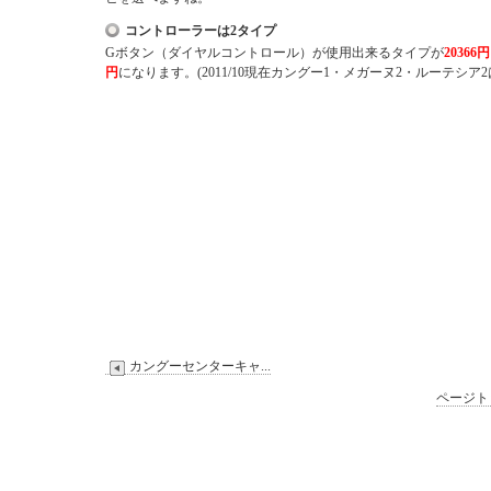
コントローラーは2タイプ
Gボタン（ダイヤルコントロール）が使用出来るタイプが
20366円
円
になります。(2011/10現在カングー1・メガーヌ2・ルーテシ
カングーセンターキャ...
ページト