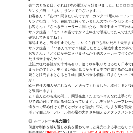
去年のとある日、それは1本の電話から始まりました。ピロロロ
サンク担当：『はい、サンクでございます。』
お客さん：『あの〜聞きたいんですが、カングー1用のルーフレ
サンク担当：『今、在庫では持っていませんのでパーツセンター
お客さん：『さっきディーラーに聞いたら、製造中止って言われ
サンク担当：『え〜！本当ですか？去年まで販売してたんでまだ
確認してみますね！』
確認すると、製造中止でした...。いくら何でも早いだろ！去年ま
サンク担当：『○○さんですか？確認したところ製造中止との事で
お客さん：『どうにか手に入りませんか？他のメーカーで付くの
たり出来ませんか？』
上記の様な会話が何十件も有り、違う物を取り寄せるなり日本で
まったのでした。中々良い物が見つからず日本で作成するのは最低
幾らと販売するとなると手軽に購入出来る価格に収まらないので
が！
欧州在住の知人がこれなら！と送ってくれました。取付けると後
と装着出来ます。
と！喜んだのも束の間....。問題発生！だよね〜そんなに上手く
ジで締め付けて留める様になっています。ボディ側とルーフレー
違うので締め付けて行くとボディが微妙に歪んでしまう事が発覚
ボディ側とルーフレール側の足の大きさを揃えるアタッチメント
ルーフレール発売開始
何度か制作を繰り返し改良を重ねてやっと発売出来る事になりま
販売価格は
36800円
になります。
（2014年４月現在・販売休止と