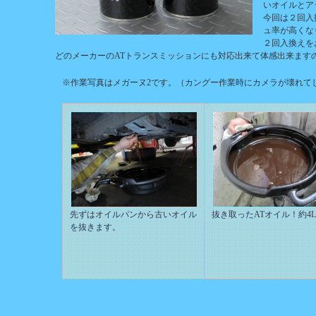
いオイルとア
今回は２回入
ュ率が高くな
２回入換えを
どのメーカーのATトランスミッションにも対応出来て体感出来ます
※作業写真はメガーヌ2です。（カングー作業時にカメラが壊れてし
先ずはオイルパンから古いオイル
抜き取ったATオイル！約4
を抜きます。