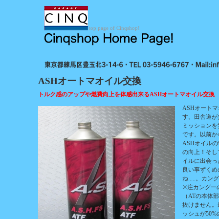
top page of Cinqshop!
ASHオートマオイル交換
トルク感のアップや燃費向上を体感出来るASHオートマオイル交換
ASHオート
す。田舎道が
ミッションを
です。以前か
ASHオイル
の向上！そし
イルに出会っ
良い事ずくめの
ね.....。
※注カングー
（ATの本体
抜けません。
ッシュが50