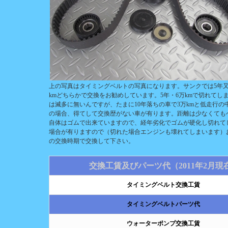
上の写真はタイミングベルトの写真になります。サンクでは5年又
kmどちらかで交換をお勧めしています。5年・6万kmで切れてし
は滅多に無いんですが、たまに10年落ちの車で3万kmと低走行の
の場合、得てして交換歴がない車が有ります。距離は少なくても
自体はゴムで出来ていますので、経年劣化でゴムが硬化し切れて
場合が有りますので（切れた場合エンジンも壊れてしまいます）
の交換時期で交換して下さい。
交換工賃及びパーツ代（2011年2月現
タイミングベルト交換工賃
タイミングベルトパーツ代
ウォーターポンプ交換工賃