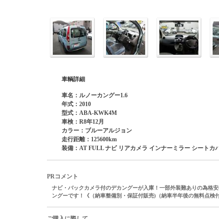
車輌詳細
車名：ルノーカングー1.6
年式：2010
型式：ABA-KWK4M
車検：R8年12月
カラー：ブルーアルジョン
走行距離：125600km
装備：AT FULL ナビ リアカメラ インナーミラー シートカ
PRコメント
ナビ・バックカメラ付のデカングーが入庫！一部外装難ありの為格安
ングーです！《（納車整備別・保証付販売
)
（納車半年後の無料点検
ご購入に際して