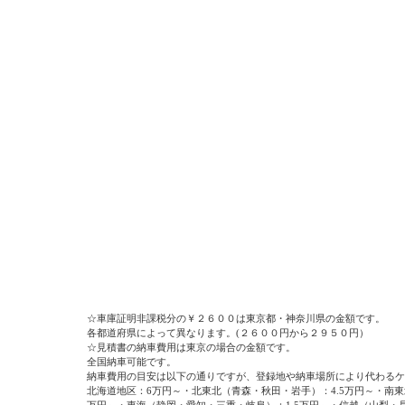
☆車庫証明非課税分の￥２６００は東京都・神奈川県の金額です。
各都道府県によって異なります。(２６００円から２９５０円）
☆見積書の納車費用は東京の場合の金額です。
全国納車可能です。
納車費用の目安は以下の通りですが、登録地や納車場所により代わるケ
北海道地区：6万円～・北東北（青森・秋田・岩手）：4.5万円～・南