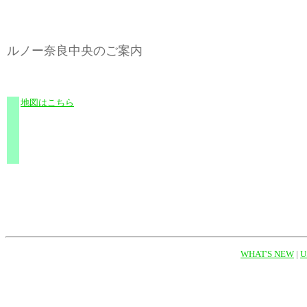
ルノー奈良中央のご案内
地図はこちら
.
WHAT'S NEW
|
U