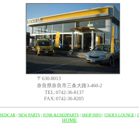
〒630-8013
奈良県奈良市三条大路3-460-2
TEL:
0742-36-8137
FAX:
0742-36-8205
SEDCAR
|
NEW PARTS
|
JUNK &USEDPARTS
|
SHOP INFO
|
USER'S LOUNGE
|
HOME